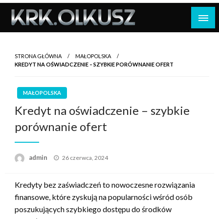
Skip
to
content
STRONA GŁÓWNA
MAŁOPOLSKA
KREDYT NA OŚWIADCZENIE – SZYBKIE PORÓWNANIE OFERT
MAŁOPOLSKA
Kredyt na oświadczenie – szybkie
porównanie ofert
Opublikowane
admin
26 czerwca, 2024
w
Kredyty bez zaświadczeń to nowoczesne rozwiązania
finansowe, które zyskują na popularności wśród osób
poszukujących szybkiego dostępu do środków