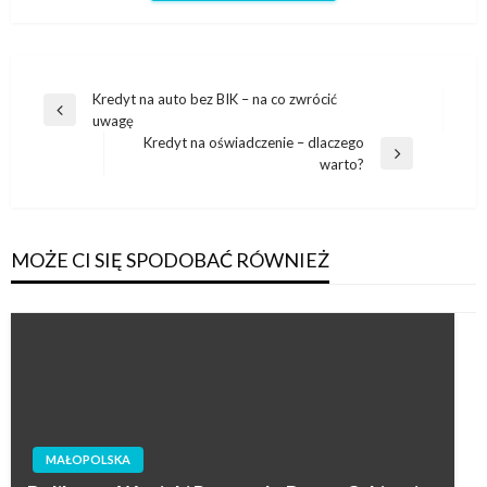
Nawigacja
Kredyt na auto bez BIK – na co zwrócić
Poprzedni
uwagę
wpisu
wpis
Kredyt na oświadczenie – dlaczego
Następny
warto?
wpis
MOŻE CI SIĘ SPODOBAĆ RÓWNIEŻ
MAŁOPOLSKA