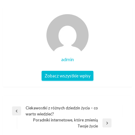
admin
Zobacz wszystkie wpisy
Nawigacja
Ciekawostki z różnych dziedzin życia – co
Poprzedni
warto wiedzieć?
wpisu
wpis
Poradniki internetowe, które zmienią
Następny
Twoje życie
wpis