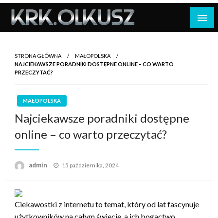
Skip
to
content
STRONA GŁÓWNA
MAŁOPOLSKA
NAJCIEKAWSZE PORADNIKI DOSTĘPNE ONLINE – CO WARTO
PRZECZYTAĆ?
MAŁOPOLSKA
Najciekawsze poradniki dostępne
online – co warto przeczytać?
Opublikowane
admin
15 października, 2024
w
Ciekawostki z internetu to temat, który od lat fascynuje
użytkowników na całym świecie, a ich bogactwo