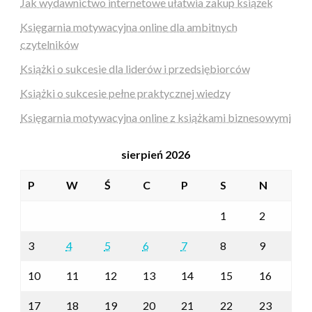
Jak wydawnictwo internetowe ułatwia zakup książek
Księgarnia motywacyjna online dla ambitnych
czytelników
Książki o sukcesie dla liderów i przedsiębiorców
Książki o sukcesie pełne praktycznej wiedzy
Księgarnia motywacyjna online z książkami biznesowymi
sierpień 2026
P
W
Ś
C
P
S
N
1
2
3
4
5
6
7
8
9
10
11
12
13
14
15
16
17
18
19
20
21
22
23