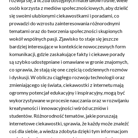
rozwija się, a liczba dostępnych materiałów rośnie, wiele
osób korzysta z mediów społecznościowych, aby dzielić
się swoimi ulubionymi ciekawostkami i poradami, co
prowadzi do wzrostu zainteresowania różnorodnymi
tematami oraz do tworzenia społeczności skupionych
wokół wspólnych pasji. Zjawisko to staje się jeszcze
bardziej interesujące w kontekście nowoczesnych form
komunikacji, gdzie zaskakujące fakty i ciekawe porady
są szybko udostępniane i omawiane w gronie znajomych,
co sprawia, że stają się one częścią codziennych rozmów
i dyskusji. W obliczu ciągłego rozwoju technologii oraz
zmieniającego się świata, ciekawostki z internetu mają
ogromny potencjał edukacyjny i inspiracyjny, mogą być
wykorzystywane w procesie nauczania oraz w rozwijaniu
kreatywności i innowacyjności wśród uczniów i
studentów. Różnorodność tematów, jakie poruszają
internetowe ciekawostki, sprawia, że każdy może znaleźć
coś dla siebie, a wiedza zdobyta dzięki tym informacjom