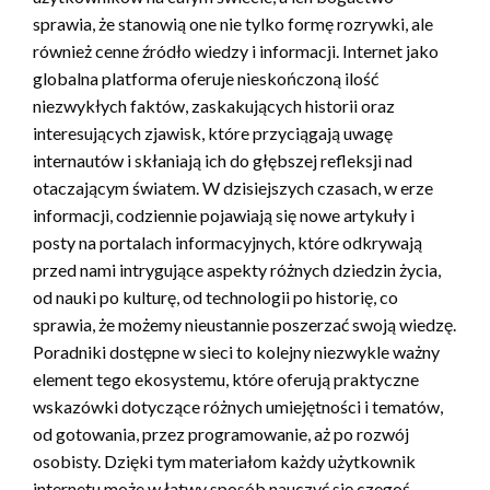
sprawia, że stanowią one nie tylko formę rozrywki, ale
również cenne źródło wiedzy i informacji. Internet jako
globalna platforma oferuje nieskończoną ilość
niezwykłych faktów, zaskakujących historii oraz
interesujących zjawisk, które przyciągają uwagę
internautów i skłaniają ich do głębszej refleksji nad
otaczającym światem. W dzisiejszych czasach, w erze
informacji, codziennie pojawiają się nowe artykuły i
posty na portalach informacyjnych, które odkrywają
przed nami intrygujące aspekty różnych dziedzin życia,
od nauki po kulturę, od technologii po historię, co
sprawia, że możemy nieustannie poszerzać swoją wiedzę.
Poradniki dostępne w sieci to kolejny niezwykle ważny
element tego ekosystemu, które oferują praktyczne
wskazówki dotyczące różnych umiejętności i tematów,
od gotowania, przez programowanie, aż po rozwój
osobisty. Dzięki tym materiałom każdy użytkownik
internetu może w łatwy sposób nauczyć się czegoś