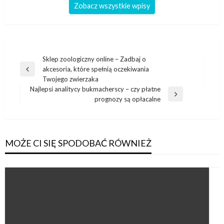
Zobacz wszystkie wpisy
Nawigacja
Sklep zoologiczny online – Zadbaj o
akcesoria, które spełnią oczekiwania
wpisu
Poprzedni
Twojego zwierzaka
wpis
Najlepsi analitycy bukmacherscy – czy płatne
Następny
prognozy są opłacalne
wpis
MOŻE CI SIĘ SPODOBAĆ RÓWNIEŻ