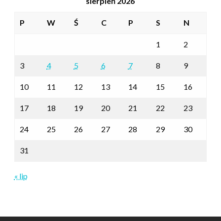
sierpień 2026
P
W
Ś
C
P
S
N
1
2
3
4
5
6
7
8
9
10
11
12
13
14
15
16
17
18
19
20
21
22
23
24
25
26
27
28
29
30
31
« lip