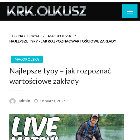
Skip
to
content
STRONA GŁÓWNA
MAŁOPOLSKA
NAJLEPSZE TYPY – JAK ROZPOZNAĆ WARTOŚCIOWE ZAKŁADY
MAŁOPOLSKA
Najlepsze typy – jak rozpoznać
wartościowe zakłady
Opublikowane
admin
18 marca, 2025
w