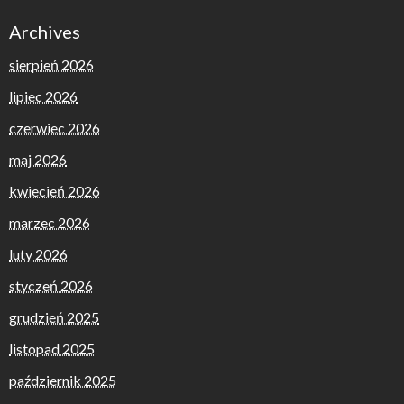
Archives
sierpień 2026
lipiec 2026
czerwiec 2026
maj 2026
kwiecień 2026
marzec 2026
luty 2026
styczeń 2026
grudzień 2025
listopad 2025
październik 2025