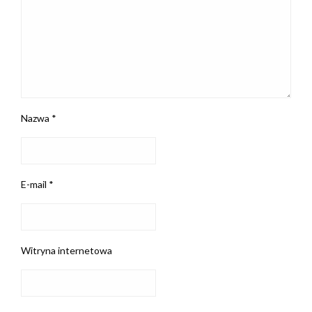
Nazwa
*
E-mail
*
Witryna internetowa