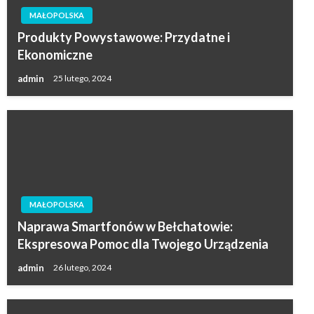
MAŁOPOLSKA
Produkty Powystawowe: Przydatne i
Ekonomiczne
admin
25 lutego, 2024
MAŁOPOLSKA
Naprawa Smartfonów w Bełchatowie:
Ekspresowa Pomoc dla Twojego Urządzenia
admin
26 lutego, 2024