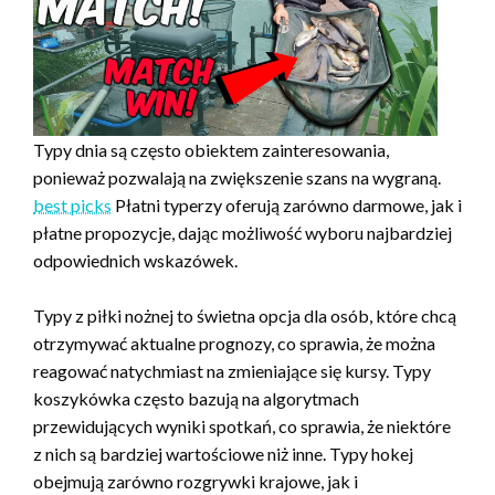
Typy dnia są często obiektem zainteresowania,
ponieważ pozwalają na zwiększenie szans na wygraną.
best picks
Płatni typerzy oferują zarówno darmowe, jak i
płatne propozycje, dając możliwość wyboru najbardziej
odpowiednich wskazówek.
Typy z piłki nożnej to świetna opcja dla osób, które chcą
otrzymywać aktualne prognozy, co sprawia, że można
reagować natychmiast na zmieniające się kursy. Typy
koszykówka często bazują na algorytmach
przewidujących wyniki spotkań, co sprawia, że niektóre
z nich są bardziej wartościowe niż inne. Typy hokej
obejmują zarówno rozgrywki krajowe, jak i