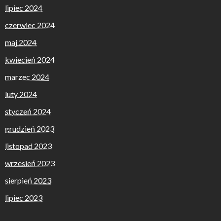
lipiec 2024
czerwiec 2024
maj 2024
kwiecień 2024
marzec 2024
luty 2024
styczeń 2024
grudzień 2023
listopad 2023
wrzesień 2023
sierpień 2023
lipiec 2023