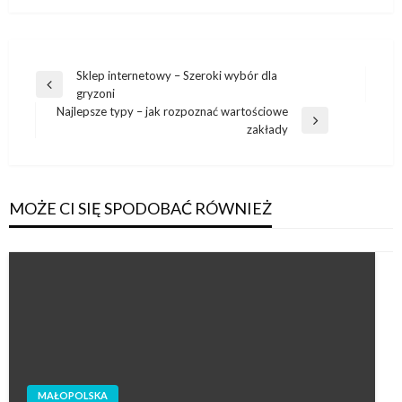
Nawigacja
Sklep internetowy – Szeroki wybór dla
Poprzedni
gryzoni
wpisu
wpis
Najlepsze typy – jak rozpoznać wartościowe
Następny
zakłady
wpis
MOŻE CI SIĘ SPODOBAĆ RÓWNIEŻ
MAŁOPOLSKA