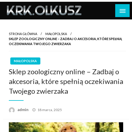
Skip
to
content
STRONA GŁÓWNA
MAŁOPOLSKA
SKLEP ZOOLOGICZNY ONLINE – ZADBAJ O AKCESORIA, KTÓRE SPEŁNIĄ
OCZEKIWANIA TWOJEGO ZWIERZAKA
MAŁOPOLSKA
Sklep zoologiczny online – Zadbaj o
akcesoria, które spełnią oczekiwania
Twojego zwierzaka
Opublikowane
admin
18 marca, 2025
w