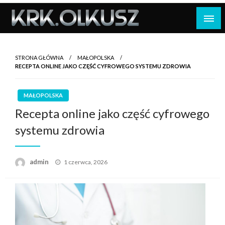
Skip
to
content
STRONA GŁÓWNA
MAŁOPOLSKA
RECEPTA ONLINE JAKO CZĘŚĆ CYFROWEGO SYSTEMU ZDROWIA
MAŁOPOLSKA
Recepta online jako część cyfrowego
systemu zdrowia
Opublikowane
admin
1 czerwca, 2026
w