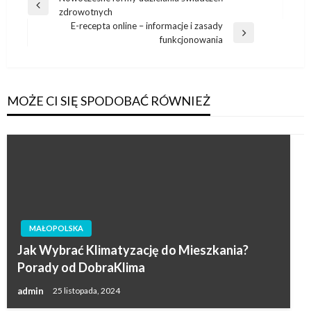
Nawigacja
Poprzedni
zdrowotnych
wpisu
wpis
E-recepta online – informacje i zasady
Następny
funkcjonowania
wpis
MOŻE CI SIĘ SPODOBAĆ RÓWNIEŻ
MAŁOPOLSKA
Jak Wybrać Klimatyzację do Mieszkania?
Porady od DobraKlima
admin
25 listopada, 2024