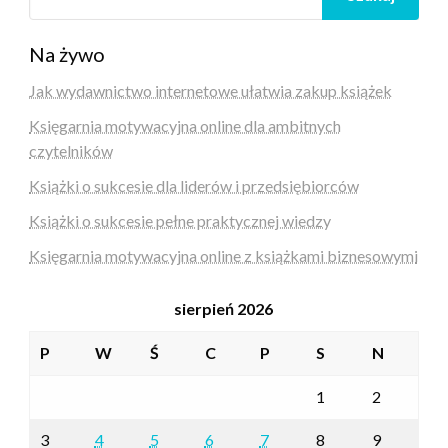
Na żywo
Jak wydawnictwo internetowe ułatwia zakup książek
Księgarnia motywacyjna online dla ambitnych
czytelników
Książki o sukcesie dla liderów i przedsiębiorców
Książki o sukcesie pełne praktycznej wiedzy
Księgarnia motywacyjna online z książkami biznesowymi
sierpień 2026
P
W
Ś
C
P
S
N
1
2
3
4
5
6
7
8
9