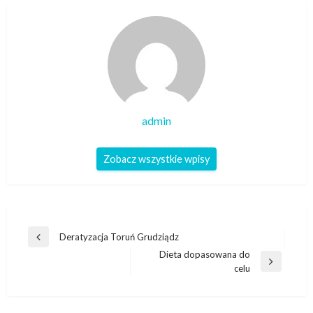
admin
Zobacz wszystkie wpisy
Nawigacja
Deratyzacja Toruń Grudziądz
Poprzedni
wpisu
Dieta dopasowana do
wpis
Następny
celu
wpis