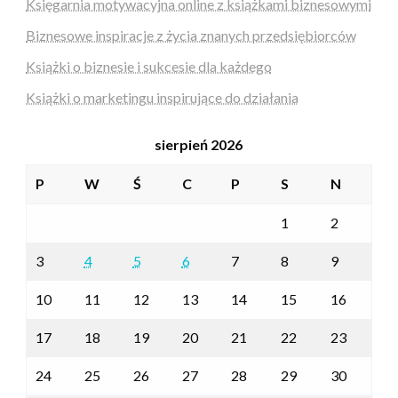
Księgarnia motywacyjna online z książkami biznesowymi
Biznesowe inspiracje z życia znanych przedsiębiorców
Książki o biznesie i sukcesie dla każdego
Książki o marketingu inspirujące do działania
sierpień 2026
P
W
Ś
C
P
S
N
1
2
3
4
5
6
7
8
9
10
11
12
13
14
15
16
17
18
19
20
21
22
23
24
25
26
27
28
29
30