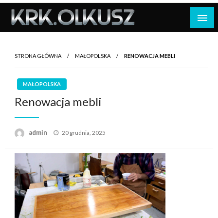
Skip
to
content
STRONA GŁÓWNA
MAŁOPOLSKA
RENOWACJA MEBLI
MAŁOPOLSKA
Renowacja mebli
Opublikowane
admin
20 grudnia, 2025
w