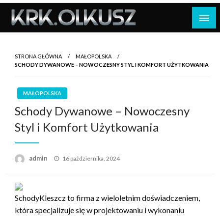
Skip
to
content
STRONA GŁÓWNA
MAŁOPOLSKA
SCHODY DYWANOWE – NOWOCZESNY STYL I KOMFORT UŻYTKOWANIA
MAŁOPOLSKA
Schody Dywanowe – Nowoczesny
Styl i Komfort Użytkowania
Opublikowane
admin
16 października, 2024
w
SchodyKleszcz to firma z wieloletnim doświadczeniem,
która specjalizuje się w projektowaniu i wykonaniu