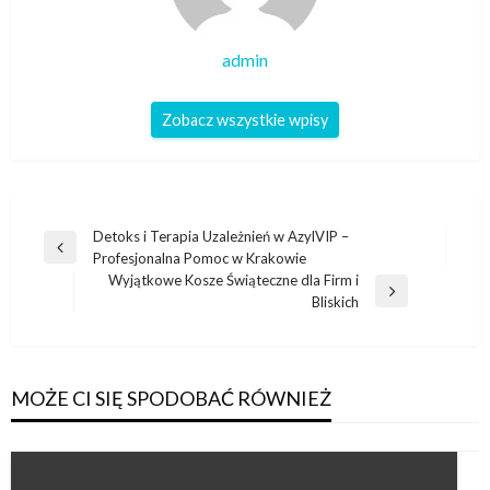
admin
Zobacz wszystkie wpisy
Nawigacja
Detoks i Terapia Uzależnień w AzylVIP –
Poprzedni
Profesjonalna Pomoc w Krakowie
wpisu
wpis
Wyjątkowe Kosze Świąteczne dla Firm i
Następny
Bliskich
wpis
MOŻE CI SIĘ SPODOBAĆ RÓWNIEŻ