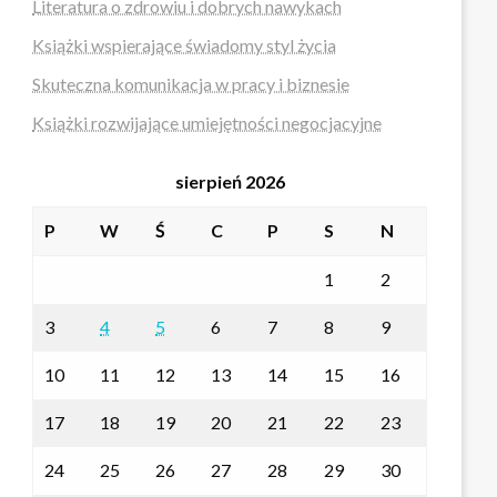
Literatura o zdrowiu i dobrych nawykach
Książki wspierające świadomy styl życia
Skuteczna komunikacja w pracy i biznesie
Książki rozwijające umiejętności negocjacyjne
sierpień 2026
P
W
Ś
C
P
S
N
1
2
3
4
5
6
7
8
9
10
11
12
13
14
15
16
17
18
19
20
21
22
23
24
25
26
27
28
29
30