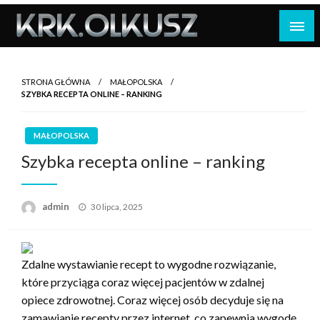
Skip
to
content
STRONA GŁÓWNA
MAŁOPOLSKA
SZYBKA RECEPTA ONLINE – RANKING
MAŁOPOLSKA
Szybka recepta online – ranking
Opublikowane
admin
30 lipca, 2025
w
Zdalne wystawianie recept to wygodne rozwiązanie,
które przyciąga coraz więcej pacjentów w zdalnej
opiece zdrowotnej. Coraz więcej osób decyduje się na
zamawianie recepty przez internet, co zapewnia wygodę