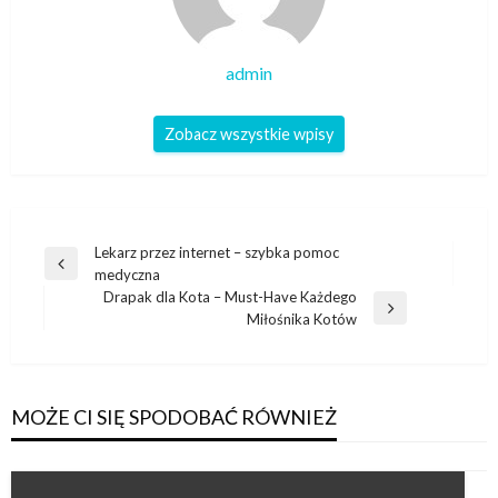
admin
Zobacz wszystkie wpisy
Nawigacja
Lekarz przez internet – szybka pomoc
Poprzedni
medyczna
wpisu
wpis
Drapak dla Kota – Must-Have Każdego
Następny
Miłośnika Kotów
wpis
MOŻE CI SIĘ SPODOBAĆ RÓWNIEŻ