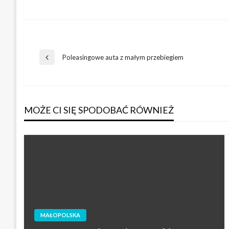
Nawigacja
Poleasingowe auta z małym przebiegiem
Poprzedni
wpis
wpisu
MOŻE CI SIĘ SPODOBAĆ RÓWNIEŻ
MAŁOPOLSKA