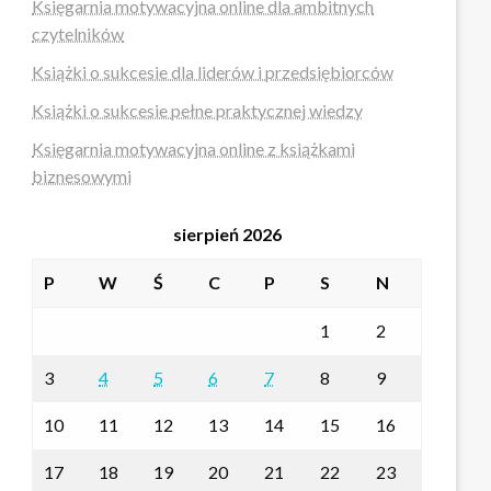
Księgarnia motywacyjna online dla ambitnych
czytelników
Książki o sukcesie dla liderów i przedsiębiorców
Książki o sukcesie pełne praktycznej wiedzy
Księgarnia motywacyjna online z książkami
biznesowymi
sierpień 2026
P
W
Ś
C
P
S
N
1
2
3
4
5
6
7
8
9
10
11
12
13
14
15
16
17
18
19
20
21
22
23