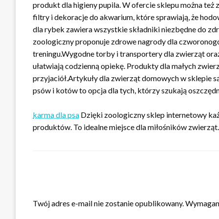
produkt dla higieny pupila. W ofercie sklepu można też 
filtry i dekoracje do akwarium, które sprawiają, że hod
dla rybek zawiera wszystkie składniki niezbędne do z
zoologiczny proponuje zdrowe nagrody dla czworonogów
treningu.Wygodne torby i transportery dla zwierząt oraz 
ułatwiają codzienną opiekę. Produkty dla małych zwie
przyjaciół.Artykuły dla zwierząt domowych w sklepie s
psów i kotów to opcja dla tych, którzy szukają oszcz
karma dla psa
Dzięki zoologiczny sklep internetowy każ
produktów. To idealne miejsce dla miłośników zwierząt.
ZOSTAW ODPOWIEDŹ
Twój adres e-mail nie zostanie opublikowany.
Wymagane