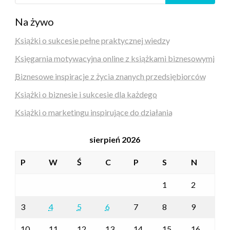
Na żywo
Książki o sukcesie pełne praktycznej wiedzy
Księgarnia motywacyjna online z książkami biznesowymi
Biznesowe inspiracje z życia znanych przedsiębiorców
Książki o biznesie i sukcesie dla każdego
Książki o marketingu inspirujące do działania
sierpień 2026
P
W
Ś
C
P
S
N
1
2
3
4
5
6
7
8
9
10
11
12
13
14
15
16