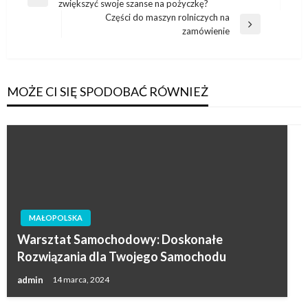
Poprzedni
zwiększyć swoje szanse na pożyczkę?
wpisu
wpis
Części do maszyn rolniczych na
Następny
zamówienie
wpis
MOŻE CI SIĘ SPODOBAĆ RÓWNIEŻ
MAŁOPOLSKA
Warsztat Samochodowy: Doskonałe
Rozwiązania dla Twojego Samochodu
admin
14 marca, 2024