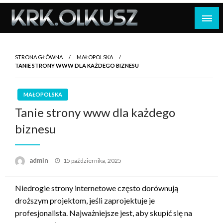
Skip
to
content
STRONA GŁÓWNA
MAŁOPOLSKA
TANIE STRONY WWW DLA KAŻDEGO BIZNESU
MAŁOPOLSKA
Tanie strony www dla każdego
biznesu
Opublikowane
admin
15 października, 2025
w
Niedrogie strony internetowe często dorównują
droższym projektom, jeśli zaprojektuje je
profesjonalista. Najważniejsze jest, aby skupić się na