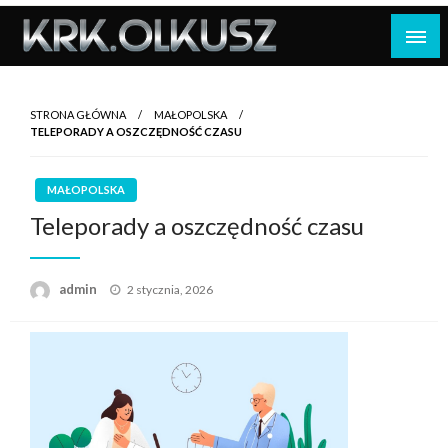
Skip
to
content
STRONA GŁÓWNA
MAŁOPOLSKA
TELEPORADY A OSZCZĘDNOŚĆ CZASU
MAŁOPOLSKA
Teleporady a oszczędność czasu
Opublikowane
admin
2 stycznia, 2026
w