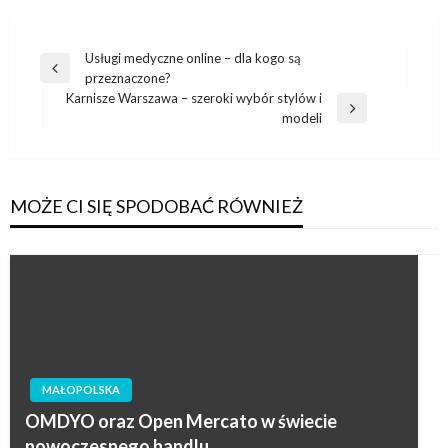
Nawigacja
Usługi medyczne online – dla kogo są
Poprzedni
przeznaczone?
wpisu
wpis
Karnisze Warszawa – szeroki wybór stylów i
Następny
modeli
wpis
MOŻE CI SIĘ SPODOBAĆ RÓWNIEŻ
MAŁOPOLSKA
OMDYO oraz Open Mercato w świecie
nowoczesnego handlu