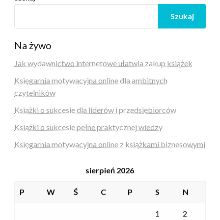
Szukaj
Na żywo
Jak wydawnictwo internetowe ułatwia zakup książek
Księgarnia motywacyjna online dla ambitnych
czytelników
Książki o sukcesie dla liderów i przedsiębiorców
Książki o sukcesie pełne praktycznej wiedzy
Księgarnia motywacyjna online z książkami biznesowymi
sierpień 2026
P
W
Ś
C
P
S
N
1
2