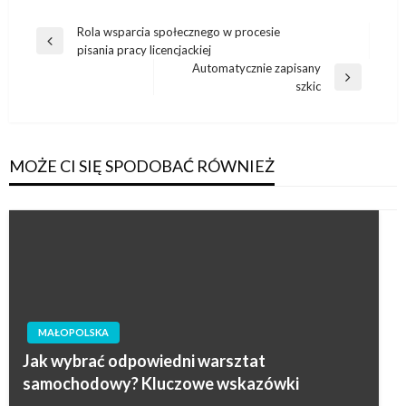
Nawigacja
Rola wsparcia społecznego w procesie
Poprzedni
pisania pracy licencjackiej
wpisu
wpis
Automatycznie zapisany
Następny
szkic
wpis
MOŻE CI SIĘ SPODOBAĆ RÓWNIEŻ
MAŁOPOLSKA
Jak wybrać odpowiedni warsztat
samochodowy? Kluczowe wskazówki