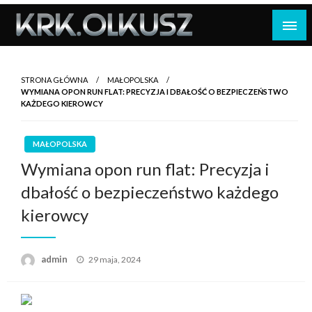
Skip
to
content
STRONA GŁÓWNA
MAŁOPOLSKA
WYMIANA OPON RUN FLAT: PRECYZJA I DBAŁOŚĆ O BEZPIECZEŃSTWO
KAŻDEGO KIEROWCY
MAŁOPOLSKA
Wymiana opon run flat: Precyzja i
dbałość o bezpieczeństwo każdego
kierowcy
Opublikowane
admin
29 maja, 2024
w