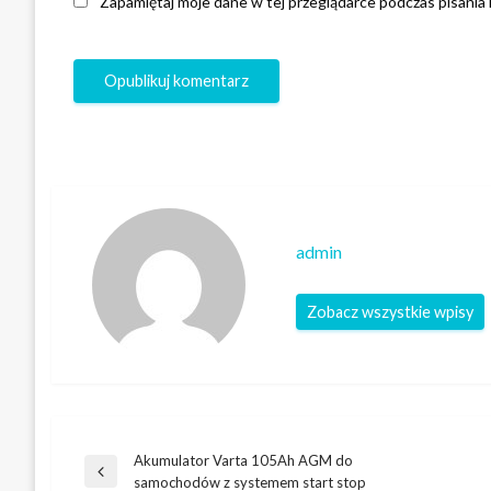
Zapamiętaj moje dane w tej przeglądarce podczas pisania
admin
Zobacz wszystkie wpisy
Akumulator Varta 105Ah AGM do
Nawigacja
Poprzedni
samochodów z systemem start stop