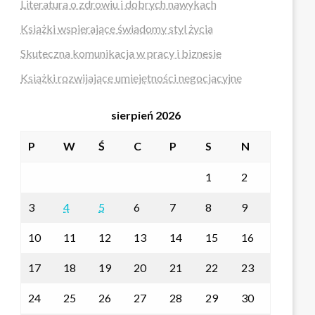
Literatura o zdrowiu i dobrych nawykach
Książki wspierające świadomy styl życia
Skuteczna komunikacja w pracy i biznesie
Książki rozwijające umiejętności negocjacyjne
sierpień 2026
P
W
Ś
C
P
S
N
1
2
3
4
5
6
7
8
9
10
11
12
13
14
15
16
17
18
19
20
21
22
23
24
25
26
27
28
29
30