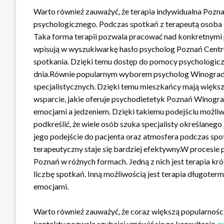
Warto również zauważyć, że terapia indywidualna Pozna
psychologicznego. Podczas spotkań z terapeutą osoba 
Taka forma terapii pozwala pracować nad konkretnymi
wpisują w wyszukiwarkę hasło psycholog Poznań Centru
spotkania. Dzięki temu dostęp do pomocy psychologic
dnia.Równie popularnym wyborem psycholog Winogrady. 
specjalistycznych. Dzięki temu mieszkańcy mają więks
wsparcie, jakie oferuje psychodietetyk Poznań Winogra
emocjami a jedzeniem. Dzięki takiemu podejściu możl
podkreślić, że wiele osób szuka specjalisty określaneg
jego podejście do pacjenta oraz atmosfera podczas spo
terapeutyczny staje się bardziej efektywny.W procesie
Poznań w różnych formach. Jedną z nich jest terapia k
liczbę spotkań. Inną możliwością jest terapia długote
emocjami.
Warto również zauważyć, że coraz większą popularnością
kontaktu pozwala szybciej umówić się na konsultację.
p