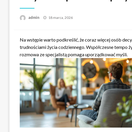
Opublikowane
admin
18 marca, 2026
w
Na wstępie warto podkreślić, że coraz więcej osób decydu
trudnościami życia codziennego. Współczesne tempo życ
rozmowa ze specjalistą pomaga uporządkować myśli.