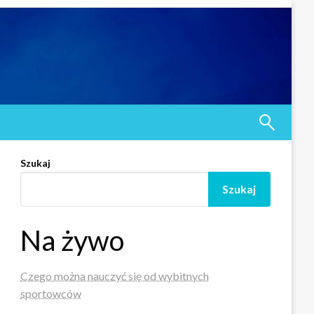
Szukaj
Szukaj
Na żywo
Czego można nauczyć się od wybitnych
sportowców