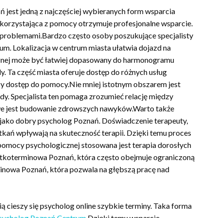
ń jest jedną z najczęściej wybieranych form wsparcia
korzystająca z pomocy otrzymuje profesjonalne wsparcie.
 problemami.Bardzo często osoby poszukujące specjalisty
m. Lokalizacja w centrum miasta ułatwia dojazd na
znej może być łatwiej dopasowany do harmonogramu
Ta część miasta oferuje dostęp do różnych usług
zy dostęp do pomocy.Nie mniej istotnym obszarem jest
dy. Specjalista ten pomaga zrozumieć relację między
iwe jest budowanie zdrowszych nawyków.Warto także
o jako dobry psycholog Poznań. Doświadczenie terapeuty,
tkań wpływają na skuteczność terapii. Dzięki temu proces
 pomocy psychologicznej stosowana jest terapia dorosłych
rótkoterminowa Poznań, która często obejmuje ograniczoną
rminowa Poznań, która pozwala na głębszą pracę nad
 cieszy się psycholog online szybkie terminy. Taka forma
sycholog Poznań Centrum
Dzięki temu wsparcie