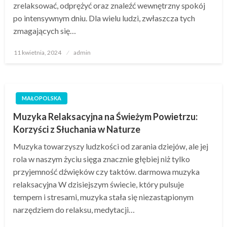
zrelaksować, odprężyć oraz znaleźć wewnętrzny spokój
po intensywnym dniu. Dla wielu ludzi, zwłaszcza tych
zmagających się…
Opublikowane
11 kwietnia, 2024
admin
w
MAŁOPOLSKA
Muzyka Relaksacyjna na Świeżym Powietrzu:
Korzyści z Słuchania w Naturze
Muzyka towarzyszy ludzkości od zarania dziejów, ale jej
rola w naszym życiu sięga znacznie głębiej niż tylko
przyjemność dźwięków czy taktów. darmowa muzyka
relaksacyjna W dzisiejszym świecie, który pulsuje
tempem i stresami, muzyka stała się niezastąpionym
narzędziem do relaksu, medytacji…