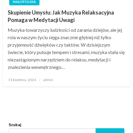
MAŁOPOLSKA
Skupienie Umysłu: Jak Muzyka Relaksacyjna
Pomaga w Medytacji Uwagi
Muzyka towarzyszy ludzkości od zarania dziejów, ale jej
rola w naszym życiu sięga znacznie głębiej niż tylko
przyjemność dźwięków czy taktów. W dzisiejszym
świecie, który pulsuje tempem i stresami, muzyka stała się
niezastąpionym narzędziem do relaksu, medytacji i
znalezienia wewnętrznego…
Opublikowane
11 kwietnia, 2024
admin
w
Szukaj