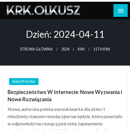
Skip
to
content
Dzień:
2024-04-11
STRONA GŁÓWNA
2024
KWI
11TH KWI
MAŁOPOLSKA
Bezpieczeństwo W Internecie: Nowe Wyzwania i
Nowe Rozwiązania
Nowa, autorska polska wyszukiwarka dla dzieci i
młodzieży stanowi rewolucyjne narzędzie, które powstało
w odpowiedzi na rosnącą potrzebę zapewnienia