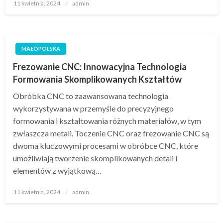
Opublikowane
11 kwietnia, 2024
admin
w
MAŁOPOLSKA
Frezowanie CNC: Innowacyjna Technologia
Formowania Skomplikowanych Kształtów
Obróbka CNC to zaawansowana technologia
wykorzystywana w przemyśle do precyzyjnego
formowania i kształtowania różnych materiałów, w tym
zwłaszcza metali. Toczenie CNC oraz frezowanie CNC są
dwoma kluczowymi procesami w obróbce CNC, które
umożliwiają tworzenie skomplikowanych detali i
elementów z wyjątkową…
Opublikowane
11 kwietnia, 2024
admin
w