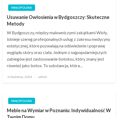
MAŁOPOLSKA
Usuwanie Owłosienia w Bydgoszczy: Skuteczne
Metody
W Bydgoszczy, między malowniczymi zakątkami Wisły,
istnieje szereg profesjonalnych usług z zakresu medycyny
estetycznej, które pozwalają na odświeżenie i poprawę
wyglądu skóry oraz ciała. Jednym z najpopularniejszych
zabiegów jest zastosowanie botoksu, który znany jest
również jako botox. To substancja, która…
Opublikowane
11 kwietnia, 2024
admin
w
MAŁOPOLSKA
Meble na Wymiar w Poznaniu: Indywidualność W
Twoim Domu