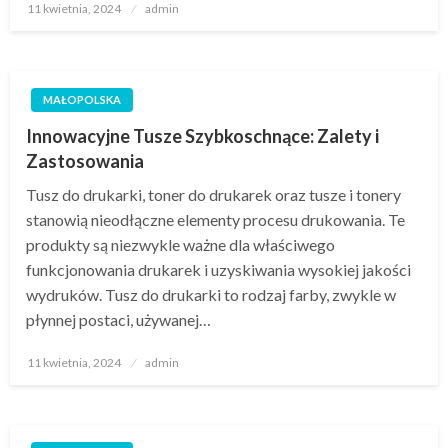
Opublikowane
11 kwietnia, 2024
admin
w
MAŁOPOLSKA
Innowacyjne Tusze Szybkoschnące: Zalety i
Zastosowania
Tusz do drukarki, toner do drukarek oraz tusze i tonery
stanowią nieodłączne elementy procesu drukowania. Te
produkty są niezwykle ważne dla właściwego
funkcjonowania drukarek i uzyskiwania wysokiej jakości
wydruków. Tusz do drukarki to rodzaj farby, zwykle w
płynnej postaci, używanej…
Opublikowane
11 kwietnia, 2024
admin
w