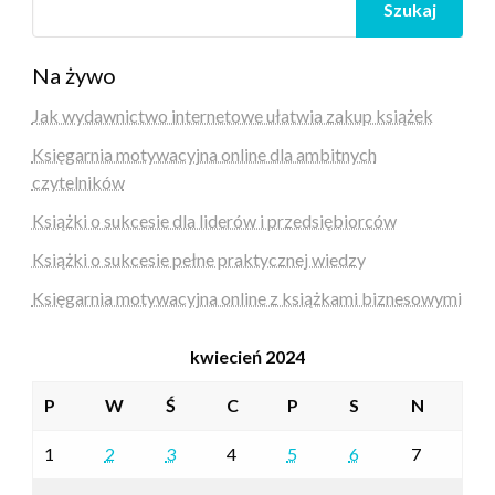
Szukaj
Na żywo
Jak wydawnictwo internetowe ułatwia zakup książek
Księgarnia motywacyjna online dla ambitnych
czytelników
Książki o sukcesie dla liderów i przedsiębiorców
Książki o sukcesie pełne praktycznej wiedzy
Księgarnia motywacyjna online z książkami biznesowymi
kwiecień 2024
P
W
Ś
C
P
S
N
1
2
3
4
5
6
7