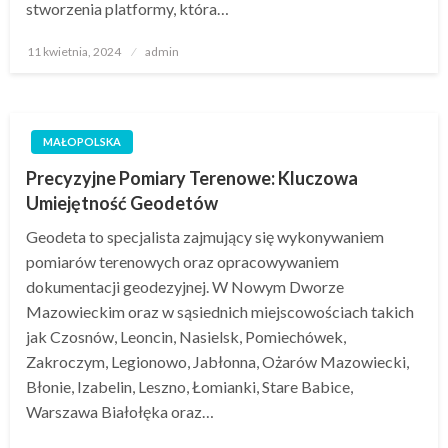
stworzenia platformy, która…
Opublikowane
11 kwietnia, 2024
admin
w
MAŁOPOLSKA
Precyzyjne Pomiary Terenowe: Kluczowa
Umiejętność Geodetów
Geodeta to specjalista zajmujący się wykonywaniem
pomiarów terenowych oraz opracowywaniem
dokumentacji geodezyjnej. W Nowym Dworze
Mazowieckim oraz w sąsiednich miejscowościach takich
jak Czosnów, Leoncin, Nasielsk, Pomiechówek,
Zakroczym, Legionowo, Jabłonna, Ożarów Mazowiecki,
Błonie, Izabelin, Leszno, Łomianki, Stare Babice,
Warszawa Białołęka oraz…