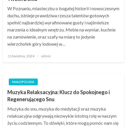
W Poznaniu, miasteczku o bogatej historii i nowoczesnym
duchu, istnieje prawdziwa rzesza talentów gotowych
spełnić najbardziej wyrafinowane gusty i najśmielsze
marzenia o idealnym wnętrzu. Meble na wymiar, kuchnie
na zamówienie, oraz szafy na miarę to jedynie
wierzchołek góry lodowej w…
Opublikowane
11 kwietnia, 2024
admin
w
MAŁOPOLSKA
Muzyka Relaksacyjna: Klucz do Spokojnego i
Regenerującego Snu
Muzyka do snu, muzyka do medytacji oraz muzyka
relaksacyjna odgrywają niezwykle istotną rolę w naszym
życiu codziennym. To dźwięki, które mogą pomóc nam się