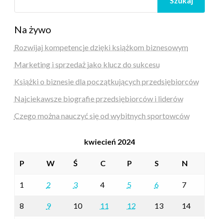
Szukaj
Na żywo
Rozwijaj kompetencje dzięki książkom biznesowym
Marketing i sprzedaż jako klucz do sukcesu
Książki o biznesie dla początkujących przedsiębiorców
Najciekawsze biografie przedsiębiorców i liderów
Czego można nauczyć się od wybitnych sportowców
kwiecień 2024
P
W
Ś
C
P
S
N
1
2
3
4
5
6
7
8
9
10
11
12
13
14