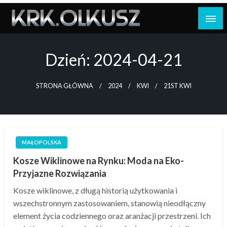
Skip
to
content
Dzień:
2024-04-21
STRONA GŁÓWNA
2024
KWI
21ST KWI
MAŁOPOLSKA
Kosze Wiklinowe na Rynku: Moda na Eko-
Przyjazne Rozwiązania
Kosze wiklinowe, z długą historią użytkowania i
wszechstronnym zastosowaniem, stanowią nieodłączny
element życia codziennego oraz aranżacji przestrzeni. Ich