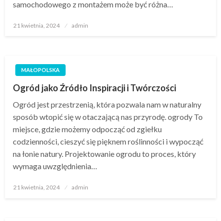
samochodowego z montażem może być różna…
Opublikowane
21 kwietnia, 2024
admin
w
MAŁOPOLSKA
Ogród jako Źródło Inspiracji i Twórczości
Ogród jest przestrzenią, która pozwala nam w naturalny
sposób wtopić się w otaczającą nas przyrodę. ogrody To
miejsce, gdzie możemy odpocząć od zgiełku
codzienności, cieszyć się pięknem roślinności i wypocząć
na łonie natury. Projektowanie ogrodu to proces, który
wymaga uwzględnienia…
Opublikowane
21 kwietnia, 2024
admin
w