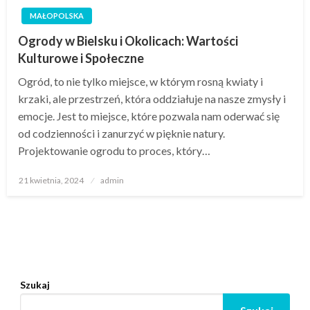
MAŁOPOLSKA
Ogrody w Bielsku i Okolicach: Wartości
Kulturowe i Społeczne
Ogród, to nie tylko miejsce, w którym rosną kwiaty i
krzaki, ale przestrzeń, która oddziałuje na nasze zmysły i
emocje. Jest to miejsce, które pozwala nam oderwać się
od codzienności i zanurzyć w pięknie natury.
Projektowanie ogrodu to proces, który…
Opublikowane
21 kwietnia, 2024
admin
w
Szukaj