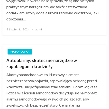
wyjątkowa uniwersalność sprawia, że są one nie tylko
praktycznym narzędziem, ale także estetycznym
dodatkiem, który dodaje uroku zarówno wnętrzom, jak i
otoczeniu…
Opublikowane
21 kwietnia, 2024
admin
w
MAŁOPOLSKA
Autoalarmy: skuteczne narzędzie w
zapobieganiu kradzieży
Alarmy samochodowe to kluczowy element
bezpieczeństwa pojazdu, zapewniający ochronę przed
kradzieżą i niepożądanymi zdarzeniami. Coraz większa
liczba właścicieli samochodów decyduje się na montaż
alarmu samochodowego w swoich pojazdach, aby
zwiększyć ich bezpieczeństwo. Cena alarmu