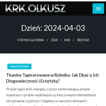
Skip
to
content
Dzień:
2024-04-03
STRONA GŁÓWNA
2024
KWI
3RD KWI
MAŁOPOLSKA
Tkaniny Tapicerowane w Rybniku: Jak Dbać o Ich
Długowieczność i Estetykę?
Pranie tapicerki, kanapy, czyszczenie kanapy, pranie
materacy i pranie wykładzin są kluczowymi elementami
utrzymania czystości i higieny w naszych domach i