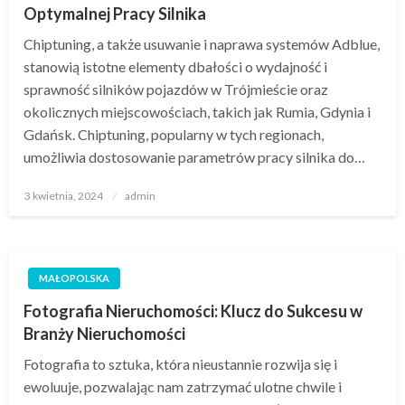
Optymalnej Pracy Silnika
Chiptuning, a także usuwanie i naprawa systemów Adblue,
stanowią istotne elementy dbałości o wydajność i
sprawność silników pojazdów w Trójmieście oraz
okolicznych miejscowościach, takich jak Rumia, Gdynia i
Gdańsk. Chiptuning, popularny w tych regionach,
umożliwia dostosowanie parametrów pracy silnika do…
Opublikowane
3 kwietnia, 2024
admin
w
MAŁOPOLSKA
Fotografia Nieruchomości: Klucz do Sukcesu w
Branży Nieruchomości
Fotografia to sztuka, która nieustannie rozwija się i
ewoluuje, pozwalając nam zatrzymać ulotne chwile i