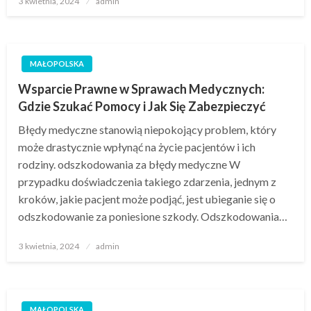
3 kwietnia, 2024
admin
w
MAŁOPOLSKA
Wsparcie Prawne w Sprawach Medycznych:
Gdzie Szukać Pomocy i Jak Się Zabezpieczyć
Błędy medyczne stanowią niepokojący problem, który
może drastycznie wpłynąć na życie pacjentów i ich
rodziny. odszkodowania za błędy medyczne W
przypadku doświadczenia takiego zdarzenia, jednym z
kroków, jakie pacjent może podjąć, jest ubieganie się o
odszkodowanie za poniesione szkody. Odszkodowania…
Opublikowane
3 kwietnia, 2024
admin
w
MAŁOPOLSKA