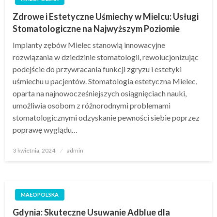
Zdrowe i Estetyczne Uśmiechy w Mielcu: Usługi
Stomatologiczne na Najwyższym Poziomie
Implanty zębów Mielec stanowią innowacyjne
rozwiązania w dziedzinie stomatologii, rewolucjonizując
podejście do przywracania funkcji zgryzu i estetyki
uśmiechu u pacjentów. Stomatologia estetyczna Mielec,
oparta na najnowocześniejszych osiągnięciach nauki,
umożliwia osobom z różnorodnymi problemami
stomatologicznymi odzyskanie pewności siebie poprzez
poprawę wyglądu…
Opublikowane
3 kwietnia, 2024
admin
w
MAŁOPOLSKA
Gdynia: Skuteczne Usuwanie Adblue dla