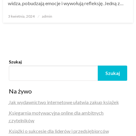
widza, pobudzają emocje i wywołują refleksję. Jedną z…
Opublikowane
3 kwietnia, 2024
admin
w
Szukaj
Szukaj
Na żywo
Jak wydawnictwo internetowe ułatwia zakup książek
Księgarnia motywacyjna online dla ambitnych
czytelników
Książki o sukcesie dla liderów i przedsiębiorców