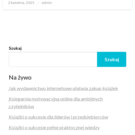
Opublikowane
2 kwietnia, 2025
admin
w
Szukaj
Szukaj
Na żywo
Jak wydawnictwo internetowe ułatwia zakup książek
Księgarnia motywacyjna online dla ambitnych
czytelników
Książki o sukcesie dla liderów i przedsiębiorców
Książki o sukcesie pełne praktycznej wiedzy