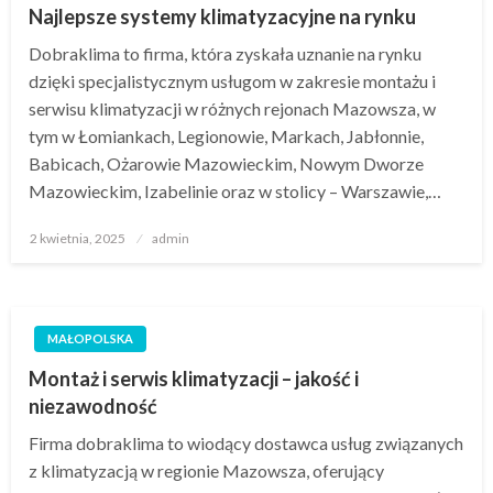
Najlepsze systemy klimatyzacyjne na rynku
Dobraklima to firma, która zyskała uznanie na rynku
dzięki specjalistycznym usługom w zakresie montażu i
serwisu klimatyzacji w różnych rejonach Mazowsza, w
tym w Łomiankach, Legionowie, Markach, Jabłonnie,
Babicach, Ożarowie Mazowieckim, Nowym Dworze
Mazowieckim, Izabelinie oraz w stolicy – Warszawie,…
Opublikowane
2 kwietnia, 2025
admin
w
MAŁOPOLSKA
Montaż i serwis klimatyzacji – jakość i
niezawodność
Firma dobraklima to wiodący dostawca usług związanych
z klimatyzacją w regionie Mazowsza, oferujący