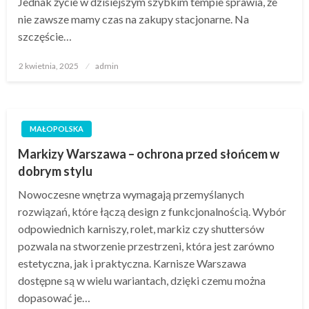
Jednak życie w dzisiejszym szybkim tempie sprawia, że
nie zawsze mamy czas na zakupy stacjonarne. Na
szczęście…
Opublikowane
2 kwietnia, 2025
admin
w
MAŁOPOLSKA
Markizy Warszawa – ochrona przed słońcem w
dobrym stylu
Nowoczesne wnętrza wymagają przemyślanych
rozwiązań, które łączą design z funkcjonalnością. Wybór
odpowiednich karniszy, rolet, markiz czy shuttersów
pozwala na stworzenie przestrzeni, która jest zarówno
estetyczna, jak i praktyczna. Karnisze Warszawa
dostępne są w wielu wariantach, dzięki czemu można
dopasować je…