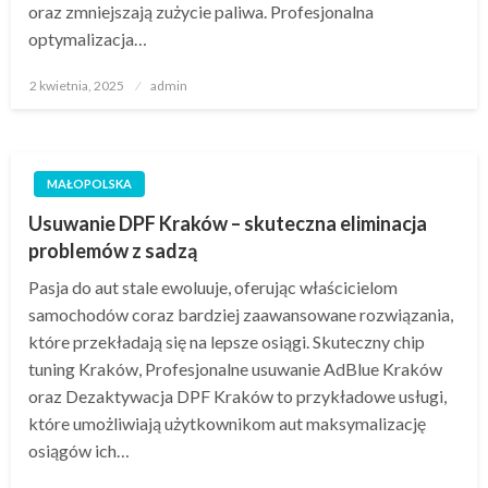
oraz zmniejszają zużycie paliwa. Profesjonalna
optymalizacja…
Opublikowane
2 kwietnia, 2025
admin
w
MAŁOPOLSKA
Usuwanie DPF Kraków – skuteczna eliminacja
problemów z sadzą
Pasja do aut stale ewoluuje, oferując właścicielom
samochodów coraz bardziej zaawansowane rozwiązania,
które przekładają się na lepsze osiągi. Skuteczny chip
tuning Kraków, Profesjonalne usuwanie AdBlue Kraków
oraz Dezaktywacja DPF Kraków to przykładowe usługi,
które umożliwiają użytkownikom aut maksymalizację
osiągów ich…