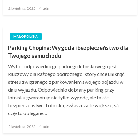
Opublikowane
2 kwietnia, 2025
admin
w
MAŁOPOLSKA
Parking Chopina: Wygoda i bezpieczeństwo dla
Twojego samochodu
Wybór odpowiedniego parkingu lotniskowego jest
kluczowy dla każdego podróżnego, który chce uniknąć
stresu związanego z parkowaniem swojego pojazdu w
dniu wyjazdu. Odpowiednio dobrany parking przy
lotnisku gwarantuje nie tylko wygodę, ale także
bezpieczeństwo. Lotniska, zwłaszcza te większe, są
często oblegane…
Opublikowane
2 kwietnia, 2025
admin
w