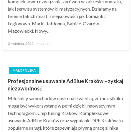
kompleksowe rozwiązania zarówno w zakresie montażu,
jak i serwisu systemów klimatyzacyjnych. Działamy na
terenie takich miast i miejscowości jak Łomianki,
Legionowo, Marki, Jabłonna, Babice, Ożarów
Mazowiecki, Nowy…
Opublikowane
2 kwietnia, 2025
admin
w
MAŁOPOLSKA
Profesjonalne usuwanie AdBlue Kraków – zyskaj
niezawodność
Miłośnicy samochodów doskonale wiedzą, że moc silnika
mogą być wykorzystane w pełni dzięki innowacyjnym
technologiom. Chip tuning Kraków, Kompleksowe
usuwanie AdBlue Kraków oraz wypalanie DPF Kraków to
popularne usługi, które zapewniają płynną pracę silnika