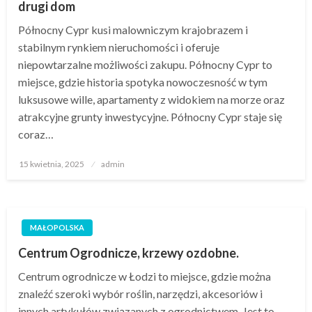
drugi dom
Północny Cypr kusi malowniczym krajobrazem i
stabilnym rynkiem nieruchomości i oferuje
niepowtarzalne możliwości zakupu. Północny Cypr to
miejsce, gdzie historia spotyka nowoczesność w tym
luksusowe wille, apartamenty z widokiem na morze oraz
atrakcyjne grunty inwestycyjne. Północny Cypr staje się
coraz…
Opublikowane
15 kwietnia, 2025
admin
w
MAŁOPOLSKA
Centrum Ogrodnicze, krzewy ozdobne.
Centrum ogrodnicze w Łodzi to miejsce, gdzie można
znaleźć szeroki wybór roślin, narzędzi, akcesoriów i
innych artykułów związanych z ogrodnictwem. Jest to