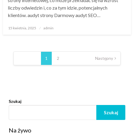
strony internetowej, co może przekładać się na wzrost
liczby odwiedzin i, co za tym idzie, potencjalnych
klientów. audyt strony Darmowy audyt SEO…
Opublikowane
15 kwietnia, 2025
admin
w
Nawigacja
po
1
2
Następny
wpisach
Szukaj
Szukaj
Na żywo