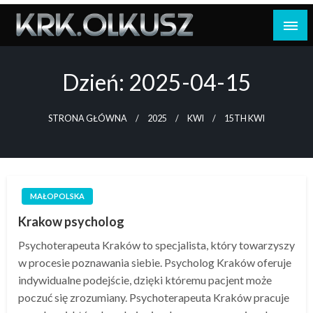
Skip
to
content
Dzień:
2025-04-15
STRONA GŁÓWNA
2025
KWI
15TH KWI
MAŁOPOLSKA
Krakow psycholog
Psychoterapeuta Kraków to specjalista, który towarzyszy
w procesie poznawania siebie. Psycholog Kraków oferuje
indywidualne podejście, dzięki któremu pacjent może
poczuć się zrozumiany. Psychoterapeuta Kraków pracuje