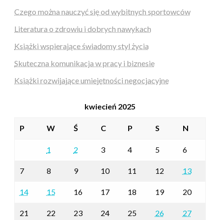
Czego można nauczyć się od wybitnych sportowców
Literatura o zdrowiu i dobrych nawykach
Książki wspierające świadomy styl życia
Skuteczna komunikacja w pracy i biznesie
Książki rozwijające umiejętności negocjacyjne
kwiecień 2025
P
W
Ś
C
P
S
N
1
2
3
4
5
6
7
8
9
10
11
12
13
14
15
16
17
18
19
20
21
22
23
24
25
26
27