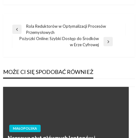
Nawigacja
Rola Reduktorów w Optymalizacji Procesów
Poprzedni
Przemysłowych
wpisu
wpis
Pożyczki Online: Szybki Dostęp do Środków
Następny
w Erze Cyfrowej
wpis
MOŻE CI SIĘ SPODOBAĆ RÓWNIEŻ
MAŁOPOLSKA
Naprawa płyt głównych laptopów i