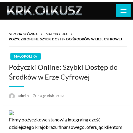
Skip
to
content
STRONA GŁÓWNA
MAŁOPOLSKA
POŻYCZKI ONLINE: SZYBKI DOSTĘP DO ŚRODKÓW W ERZE CYFROWEJ
MAŁOPOLSKA
Pożyczki Online: Szybki Dostęp do
Środków w Erze Cyfrowej
Opublikowane
admin
10 grudnia, 2023
w
Firmy pożyczkowe stanowią integralną część
dzisiejszego krajobrazu finansowego, oferując klientom