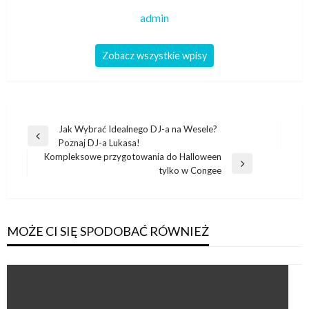
admin
Zobacz wszystkie wpisy
Nawigacja
Jak Wybrać Idealnego DJ-a na Wesele?
Poprzedni
Poznaj DJ-a Lukasa!
wpisu
wpis
Kompleksowe przygotowania do Halloween
Następny
tylko w Congee
wpis
MOŻE CI SIĘ SPODOBAĆ RÓWNIEŻ