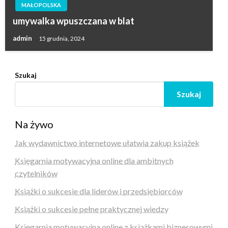
MAŁOPOLSKA
umywalka wpuszczana w blat
admin
15 grudnia, 2024
Szukaj
Szukaj
Na żywo
Jak wydawnictwo internetowe ułatwia zakup książek
Księgarnia motywacyjna online dla ambitnych
czytelników
Książki o sukcesie dla liderów i przedsiębiorców
Książki o sukcesie pełne praktycznej wiedzy
Księgarnia motywacyjna online z książkami biznesowymi