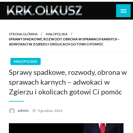
Skip
to
content
STRONA GŁÓWNA
MAŁOPOLSKA
SPRAWY SPADKOWE, ROZWODY, OBRONA W SPRAWACH KARNYCH –
ADWOKACI W ZGIERZU I OKOLICACH GOTOWI CI POMÓC
MAŁOPOLSKA
Sprawy spadkowe, rozwody, obrona w
sprawach karnych – adwokaci w
Zgierzu i okolicach gotowi Ci pomóc
Opublikowane
admin
9 grudnia, 2024
w