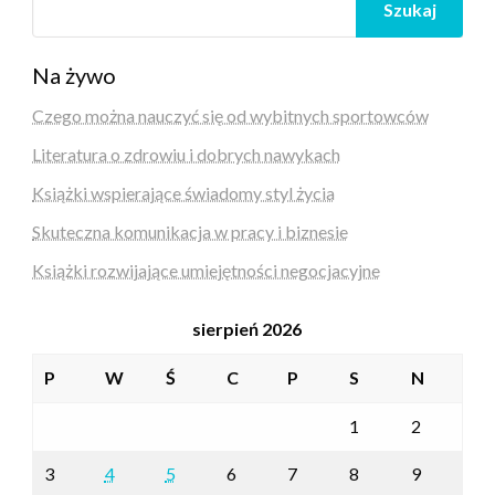
Szukaj
Na żywo
Czego można nauczyć się od wybitnych sportowców
Literatura o zdrowiu i dobrych nawykach
Książki wspierające świadomy styl życia
Skuteczna komunikacja w pracy i biznesie
Książki rozwijające umiejętności negocjacyjne
sierpień 2026
P
W
Ś
C
P
S
N
1
2
3
4
5
6
7
8
9