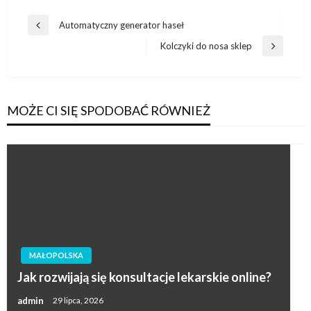
Nawigacja
Automatyczny generator haseł
Poprzedni
wpisu
wpis
Kolczyki do nosa sklep
Następny
wpis
MOŻE CI SIĘ SPODOBAĆ RÓWNIEŻ
MAŁOPOLSKA
Jak rozwijają się konsultacje lekarskie online?
admin
29 lipca, 2026