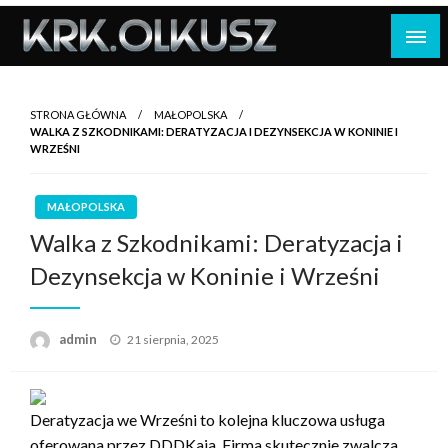
Skip
to
content
STRONA GŁÓWNA
MAŁOPOLSKA
WALKA Z SZKODNIKAMI: DERATYZACJA I DEZYNSEKCJA W KONINIE I
WRZEŚNI
MAŁOPOLSKA
Walka z Szkodnikami: Deratyzacja i
Dezynsekcja w Koninie i Wrześni
Opublikowane
admin
21 sierpnia, 2025
w
Deratyzacja we Wrześni to kolejna kluczowa usługa
oferowana przez DDDKaja. Firma skutecznie zwalcza